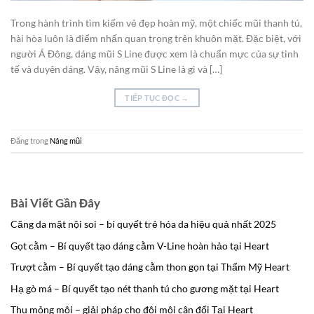
Trong hành trình tìm kiếm vẻ đẹp hoàn mỹ, một chiếc mũi thanh tú,
hài hòa luôn là điểm nhấn quan trọng trên khuôn mặt. Đặc biệt, với
người Á Đông, dáng mũi S Line được xem là chuẩn mực của sự tinh
tế và duyên dáng. Vậy, nâng mũi S Line là gì và […]
TIẾP TỤC ĐỌC
→
Đăng trong
Nâng mũi
Bài Viết Gần Đây
Căng da mặt nội soi – bí quyết trẻ hóa da hiệu quả nhất 2025
Gọt cằm – Bí quyết tạo dáng cằm V-Line hoàn hảo tại Heart
Trượt cằm – Bí quyết tạo dáng cằm thon gọn tại Thẩm Mỹ Heart
Hạ gò má – Bí quyết tạo nét thanh tú cho gương mặt tại Heart
Thu mỏng môi – giải pháp cho đôi môi cân đối Tại Heart