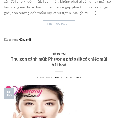
cân đối cho khuôn mặt. Tuy nhiên, không phải ai cũng may mắn sở
hữu dáng mũi hoàn hảo; nhiều người gặp phải tình trạng mũi gồ
ghề, ảnh hưởng đến thẩm mỹ và sự tự tin. Mài gồ mũi […]
TIẾP TỤC ĐỌC
→
Đăng trong
Nâng mũi
NÂNG MŨI
Thu gọn cánh mũi: Phương pháp để có chiếc mũi
hài hoà
ĐĂNG VÀO
08/03/2025
BỞI
SEO
08
Th3