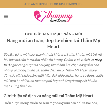
Bỏ
ADD ANYTHING HERE OR JUST REMOVE IT...
qua
nội
dung
LƯU TRỮ DANH MỤC:
NÂNG MŨI
Nâng mũi an toàn, đẹp tự nhiên tại Thẩm Mỹ
Heart
Sở hữu dáng mũi cao, thanh thoát không chỉ giúp khuôn mặt trở nên
hài hòa mà còn tạo điểm nhấn ấn tượng. Chính vì vậy, dịch vụ
nâng
mũi
ngày càng được ưa chuộng, trở thành lựa chọn hàng đầu cho
những ai mong muốn cải thiện diện mạo. Thẩm Mỹ Heart mang
đến các giải pháp nâng mũi hiện đại, giúp khách hàng có được chiếc
mũi đẹp tự nhiên, an toàn và phù hợp với từng đường nét khuôn
mặt. Cùng tìm hiểu!
Giới thiệu về dịch vụ nâng mũi tại Thẩm Mỹ Heart
Hiểu được mong muốn sở hữu một dáng mũi cân đối và hài hòa,