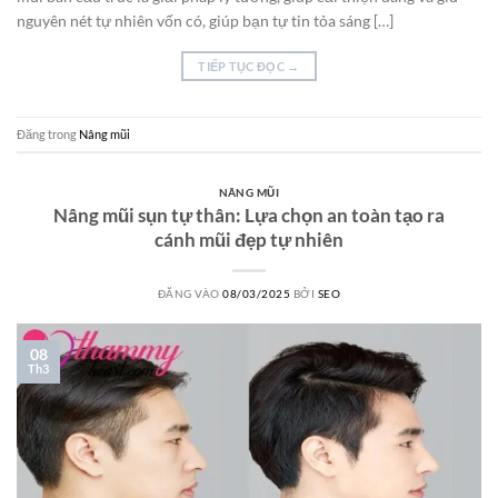
nguyên nét tự nhiên vốn có, giúp bạn tự tin tỏa sáng […]
TIẾP TỤC ĐỌC
→
Đăng trong
Nâng mũi
NÂNG MŨI
Nâng mũi sụn tự thân: Lựa chọn an toàn tạo ra
cánh mũi đẹp tự nhiên
ĐĂNG VÀO
08/03/2025
BỞI
SEO
08
Th3