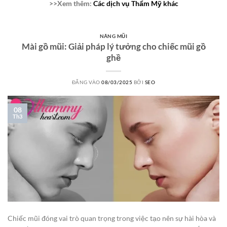
>>Xem thêm:
Các dịch vụ Thẩm Mỹ khác
NÂNG MŨI
Mài gồ mũi: Giải pháp lý tưởng cho chiếc mũi gồ
ghề
ĐĂNG VÀO
08/03/2025
BỞI
SEO
08
Th3
Chiếc mũi đóng vai trò quan trọng trong việc tạo nên sự hài hòa và