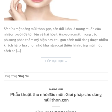
Sở hữu một dáng mũi thon gọn, cân đối luôn là mong muốn của
nhiều người để tôn lên vẻ hài hòa trên gương mặt. Trong các
phương pháp thẩm mỹ hiện nay, thu gọn cánh mũi đang được nhiều
khách hàng lựa chọn nhờ khả năng cải thiện hình dáng mũi một
cách an […]
TIẾP TỤC ĐỌC
→
Đăng trong
Nâng mũi
NÂNG MŨI
Phẫu thuật thu nhỏ đầu mũi: Giải pháp cho dáng
mũi thon gọn
ĐĂNG VÀO
08/03/2025
BỞI
SEO