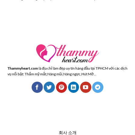
Thammyheart.com
là địa chỉ làm đẹp uy tín hàng đầu tại TPHCM với các dịch
vụ nổi bật: Thẩm mỹ mắt,Nâng mũi,Nâng ngực,Hút Mỡ...
회사 소개