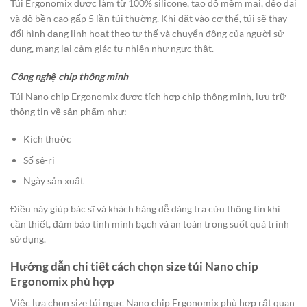
Túi Ergonomix được làm từ 100% silicone, tạo độ mềm mại, dẻo dai
và độ bền cao gấp 5 lần túi thường. Khi đặt vào cơ thể, túi sẽ thay
đổi hình dạng linh hoạt theo tư thế và chuyển động của người sử
dụng, mang lại cảm giác tự nhiên như ngực thật.
Công nghệ chip thông minh
Túi Nano chip Ergonomix được tích hợp chip thông minh, lưu trữ
thông tin về sản phẩm như:​
Kích thước​
Số sê-ri​
Ngày sản xuất​
Điều này giúp bác sĩ và khách hàng dễ dàng tra cứu thông tin khi
cần thiết, đảm bảo tính minh bạch và an toàn trong suốt quá trình
sử dụng.
Hướng dẫn chi tiết cách chọn size túi Nano chip
Ergonomix phù hợp
Việc lựa chọn size túi ngực Nano chip Ergonomix phù hợp rất quan