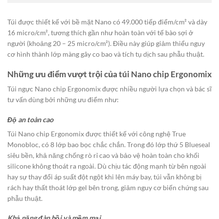
Túi được thiết kế với bề mặt Nano có 49.000 tiếp điểm/cm² và dày
16 micro/cm², tương thích gần như hoàn toàn với tế bào sợi ở
người (khoảng 20 – 25 micro/cm²). Điều này giúp giảm thiểu nguy
cơ hình thành lớp màng gây co bao và tích tụ dịch sau phẫu thuật.
Những ưu điểm vượt trội của túi Nano chip Ergonomix
Túi ngực Nano chip Ergonomix được nhiều người lựa chọn và bác sĩ
tư vấn dùng bởi những ưu điểm như:
Độ an toàn cao
Túi Nano chip Ergonomix được thiết kế với công nghệ True
Monobloc, có 8 lớp bao bọc chắc chắn. Trong đó lớp thứ 5 Blueseal
siêu bền, khả năng chống rò rỉ cao và bảo vệ hoàn toàn cho khối
silicone không thoát ra ngoài. Dù chịu tác động mạnh từ bên ngoài
hay sự thay đổi áp suất đột ngột khi lên máy bay, túi vẫn không bị
rách hay thất thoát lớp gel bên trong, giảm nguy cơ biến chứng sau
phẫu thuật.
Khả năng đàn hồi và mềm mại