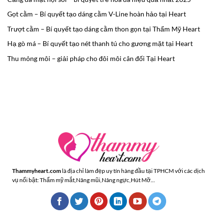
Gọt cằm – Bí quyết tạo dáng cằm V-Line hoàn hảo tại Heart
Trượt cằm – Bí quyết tạo dáng cằm thon gọn tại Thẩm Mỹ Heart
Hạ gò má – Bí quyết tạo nét thanh tú cho gương mặt tại Heart
Thu mỏng môi – giải pháp cho đôi môi cân đối Tại Heart
Thammyheart.com
là địa chỉ làm đẹp uy tín hàng đầu tại TPHCM với các dịch
vụ nổi bật: Thẩm mỹ mắt,Nâng mũi,Nâng ngực,Hút Mỡ...