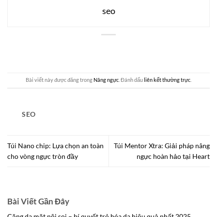
seo
Bài viết này được đăng trong
Nâng ngực
. Đánh dấu
liên kết thường trực
.
SEO
Túi Nano chip: Lựa chọn an toàn
Túi Mentor Xtra: Giải pháp nâng
cho vòng ngực tròn đầy
ngực hoàn hảo tại Heart​
Bài Viết Gần Đây
Căng da mặt nội soi – bí quyết trẻ hóa da hiệu quả nhất 2025