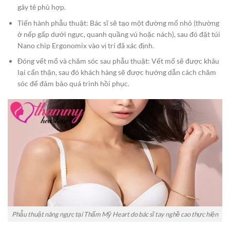
gây tê phù hợp.​
Tiến hành phẫu thuật: Bác sĩ sẽ tạo một đường mổ nhỏ (thường
ở nếp gấp dưới ngực, quanh quầng vú hoặc nách), sau đó đặt túi
Nano chip Ergonomix vào vị trí đã xác định.​
Đóng vết mổ và chăm sóc sau phẫu thuật: Vết mổ sẽ được khâu
lại cẩn thận, sau đó khách hàng sẽ được hướng dẫn cách chăm
sóc để đảm bảo quá trình hồi phục.
Phẫu thuật nâng ngực tại Thẩm Mỹ Heart do bác sĩ tay nghề cao thực hiện