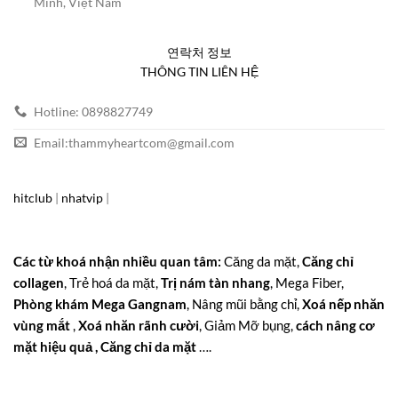
Minh, Việt Nam
연락처 정보
THÔNG TIN LIÊN HỆ
Hotline: 0898827749
Email:
thammyheartcom@gmail.com
hitclub
|
nhatvip
|
Các từ khoá nhận nhiều quan tâm:
Căng da mặt,
Căng chỉ
collagen
, Trẻ hoá da mặt,
Trị nám tàn nhang
, Mega Fiber,
Phòng khám Mega Gangnam
, Nâng mũi bằng chỉ,
Xoá nếp nhăn
vùng mắt
,
Xoá nhăn rãnh cười
, Giảm Mỡ bụng,
cách nâng cơ
mặt hiệu quả , Căng chỉ da mặt
….