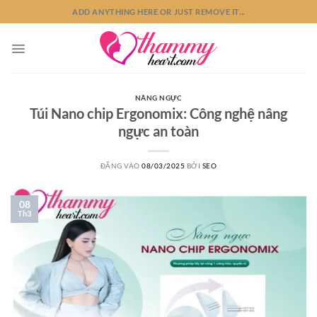
Bỏ
ADD ANYTHING HERE OR JUST REMOVE IT...
qua
nội
dung
NÂNG NGỰC
Túi Nano chip Ergonomix: Công nghệ nâng
ngực an toàn
ĐĂNG VÀO
08/03/2025
BỞI
SEO
08
Th3