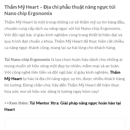
Thẩm Mỹ Heart – Địa chỉ phẫu thuật nâng ngực túi
Nano chip Ergonomix
Thẩm Mỹ Heart là một trong những cơ sở thẩm mỹ uy tín hàng đầu,
chuyên cung cấp dịch vụ nâng ngực với túi Nano chip Ergonomix.
Với đội ngũ bác sĩ giàu kinh nghiệm cùng trang thiết bị hiện đại và
quy trình đạt chuẩn y khoa, Thẩm Mỹ Heart đã thực hiện rất nhiều
ca nâng ngực thành công, mang lại sự hài lòng cho khách hàng.
Túi Nano chip Ergonomix
là lựa chọn hoàn hảo dành cho những ai
mong muốn sở hữu vòng một đẹp tự nhiên, mềm mại và an toàn.
Với công nghệ tiên tiến và đội ngũ bác sĩ giàu kinh nghiệm,
Thẩm
Mỹ Heart
tự hào là địa chỉ nâng ngực uy tín, được nhiều khách hàng
tin tưởng. Đừng chần chừ, hãy đến Thẩm Mỹ Heart để hiện thực
hóa ước mơ sở hữu vóc dáng lý tưởng ngay hôm nay!
>>Xem thêm:
Túi Mentor Xtra: Giải pháp nâng ngực hoàn hảo tại
Heart​