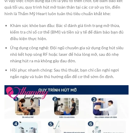
vì vậy việc chọn đúng địa chỉ là yếu tố then chốt. Để đảm bảo kết
quả tối ưu, quy trình hút mỡ toàn thân tại các cơ sở uy tín, điển
hình là Thẩm Mỹ Heart luôn tuân thủ tiêu chuẩn khắt khe:
Khám sức khỏe ban đầu: Bác sĩ đánh giá tình trạng mỡ thừa,
kiểm tra chỉ số cơ thể (BMI) và tiền sử y tế để đảm bảo bạn đủ
điều kiện thực hiện.
Ứng dụng công nghệ: Đội ngũ chuyên gia sử dụng ống hút siêu
nhỏ kết hợp sóng RF hoặc laser để hóa lỏng mỡ, sau đó nhẹ
nhàng hút ra mà không gây đau đớn.
Hồi phục nhanh chóng: Sau thủ thuật, bạn chỉ cần nghỉ ngơi
ngắn ngày và tuân thủ hướng dẫn để cơ thể sớm ổn định.