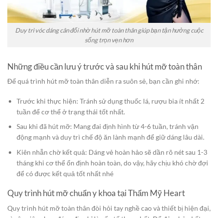
Duy trì vóc dáng cân đối nhờ hút mỡ toàn thân giúp bạn tận hưởng cuộc
sống trọn vẹn hơn
Những điều cần lưu ý trước và sau khi hút mỡ toàn thân
Để quá trình hút mỡ toàn thân diễn ra suôn sẻ, bạn cần ghi nhớ:
Trước khi thực hiện: Tránh sử dụng thuốc lá, rượu bia ít nhất 2
tuần để cơ thể ở trạng thái tốt nhất.
Sau khi đã hút mỡ: Mang đai định hình từ 4-6 tuần, tránh vận
động mạnh và duy trì chế độ ăn lành mạnh để giữ dáng lâu dài.
Kiên nhẫn chờ kết quả: Dáng vẻ hoàn hảo sẽ dần rõ nét sau 1-3
tháng khi cơ thể ổn định hoàn toàn, do vậy, hãy chịu khó chờ đợi
để có được kết quả tốt nhất nhé
Quy trình hút mỡ chuẩn y khoa tại Thẩm Mỹ Heart
Quy trình hút mỡ toàn thân đòi hỏi tay nghề cao và thiết bị hiện đại,