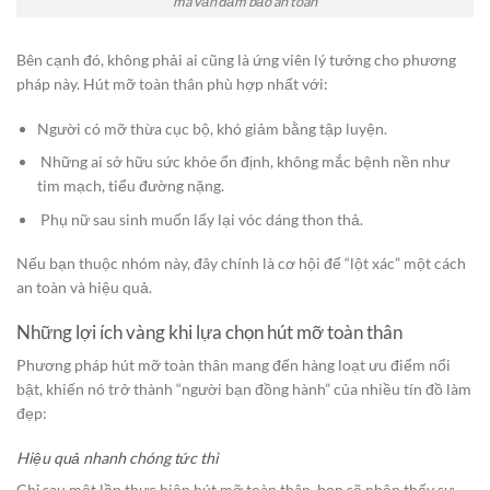
mà vẫn đảm bảo an toàn
Bên cạnh đó, không phải ai cũng là ứng viên lý tưởng cho phương
pháp này. Hút mỡ toàn thân phù hợp nhất với:
Người có mỡ thừa cục bộ, khó giảm bằng tập luyện.
Những ai sở hữu sức khỏe ổn định, không mắc bệnh nền như
tim mạch, tiểu đường nặng.
Phụ nữ sau sinh muốn lấy lại vóc dáng thon thả.
Nếu bạn thuộc nhóm này, đây chính là cơ hội để “lột xác” một cách
an toàn và hiệu quả.
Những lợi ích vàng khi lựa chọn hút mỡ toàn thân
Phương pháp hút mỡ toàn thân mang đến hàng loạt ưu điểm nổi
bật, khiến nó trở thành “người bạn đồng hành” của nhiều tín đồ làm
đẹp:
Hiệu quả nhanh chóng tức thì
Chỉ sau một lần thực hiện hút mỡ toàn thân, bạn sẽ nhận thấy sự