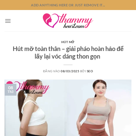
Bỏ
ADD ANYTHING HERE OR JUST REMOVE IT...
qua
nội
dung
HÚT MỠ
Hút mỡ toàn thân – giải pháo hoàn hảo để
lấy lại vóc dáng thon gọn
ĐĂNG VÀO
08/03/2025
BỞI
SEO
08
Th3