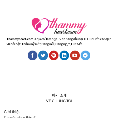
Thammyheart.com
là địa chỉ làm đẹp uy tín hàng đầu tại TPHCM với các dịch
vụ nổi bật: Thẩm mỹ mắt,Nâng mũi,Nâng ngực,Hút Mỡ...
회사 소개
VỀ CHÚNG TÔI
Giới thiệu
Chuyên gia – Bác sĩ