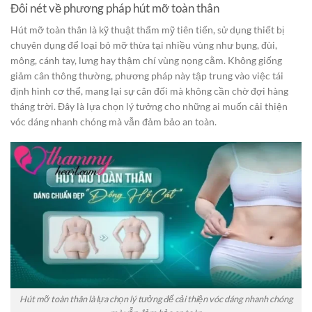
Đôi nét về phương pháp hút mỡ toàn thân
Hút mỡ toàn thân là kỹ thuật thẩm mỹ tiên tiến, sử dụng thiết bị
chuyên dụng để loại bỏ mỡ thừa tại nhiều vùng như bụng, đùi,
mông, cánh tay, lưng hay thậm chí vùng nọng cằm. Không giống
giảm cân thông thường, phương pháp này tập trung vào việc tái
định hình cơ thể, mang lại sự cân đối mà không cần chờ đợi hàng
tháng trời. Đây là lựa chọn lý tưởng cho những ai muốn cải thiện
vóc dáng nhanh chóng mà vẫn đảm bảo an toàn.
Hút mỡ toàn thân là lựa chọn lý tưởng để cải thiện vóc dáng nhanh chóng