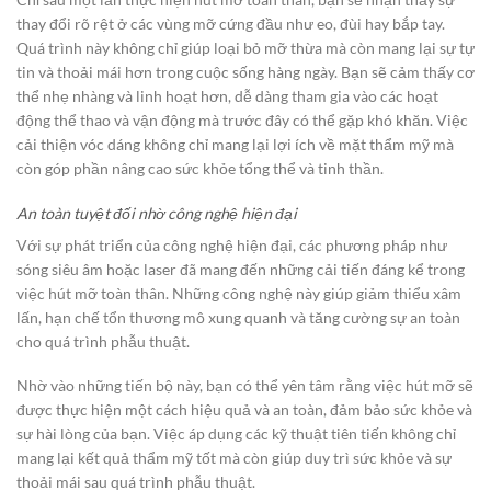
thay đổi rõ rệt ở các vùng mỡ cứng đầu như eo, đùi hay bắp tay.
Quá trình này không chỉ giúp loại bỏ mỡ thừa mà còn mang lại sự tự
tin và thoải mái hơn trong cuộc sống hàng ngày. Bạn sẽ cảm thấy cơ
thể nhẹ nhàng và linh hoạt hơn, dễ dàng tham gia vào các hoạt
động thể thao và vận động mà trước đây có thể gặp khó khăn. Việc
cải thiện vóc dáng không chỉ mang lại lợi ích về mặt thẩm mỹ mà
còn góp phần nâng cao sức khỏe tổng thể và tinh thần.
An toàn tuyệt đối nhờ công nghệ hiện đại
Với sự phát triển của công nghệ hiện đại, các phương pháp như
sóng siêu âm hoặc laser đã mang đến những cải tiến đáng kể trong
việc hút mỡ toàn thân. Những công nghệ này giúp giảm thiểu xâm
lấn, hạn chế tổn thương mô xung quanh và tăng cường sự an toàn
cho quá trình phẫu thuật.
Nhờ vào những tiến bộ này, bạn có thể yên tâm rằng việc hút mỡ sẽ
được thực hiện một cách hiệu quả và an toàn, đảm bảo sức khỏe và
sự hài lòng của bạn. Việc áp dụng các kỹ thuật tiên tiến không chỉ
mang lại kết quả thẩm mỹ tốt mà còn giúp duy trì sức khỏe và sự
thoải mái sau quá trình phẫu thuật.